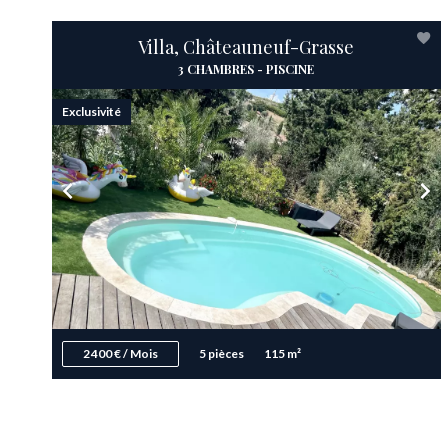
Villa, Châteauneuf-Grasse
3 CHAMBRES - PISCINE
Exclusivité
2 400 € / Mois
5 pièces
115 m²