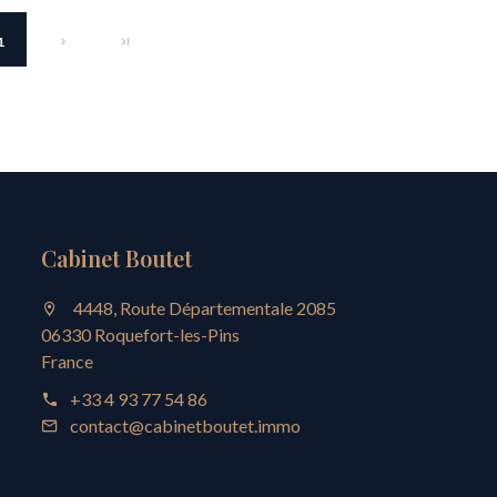
1
Cabinet Boutet
4448, Route Départementale 2085
06330 Roquefort-les-Pins
France
+33 4 93 77 54 86
contact@cabinetboutet.immo