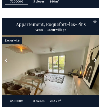
720 000 €
5 pièces
160 m²
Appartement, Roquefort-les-Pins
Vente - Coeur village
Exclusivité
450 000 €
3 pièces
70.19 m²