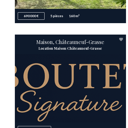
690 000 €
5 pièces
160 m²
Maison, Châteauneuf-Grasse
Location Maison Châteauneuf-Grasse