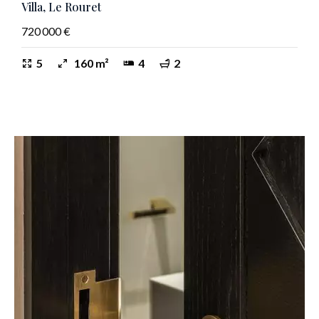
Villa, Le Rouret
720 000 €
5
160 m²
4
2