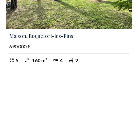
Maison, Roquefort-les-Pins
690 000 €
5
160 m²
4
2