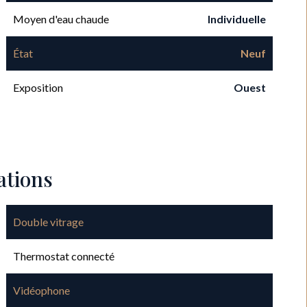
Moyen d'eau chaude
Individuelle
État
Neuf
Exposition
Ouest
ations
Double vitrage
Thermostat connecté
Vidéophone