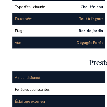
Type d'eau chaude
Chauffe-eau
Eaux usées
Tout à l'égout
Étage
Rez-de-jardin
Vue
Dégagée Forêt
Prest
Air conditionné
Fenêtres coulissantes
Éclairage extérieur