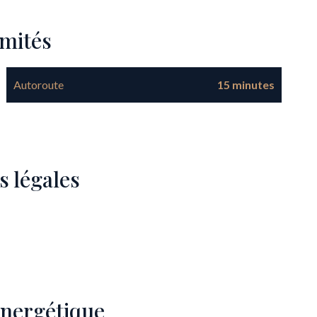
imités
Autoroute
15 minutes
s légales
 énergétique