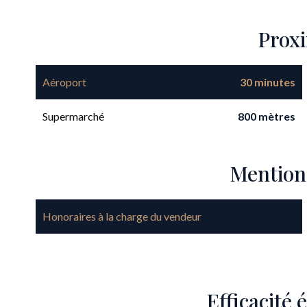
Prox
Aéroport
30 minutes
Supermarché
800 mètres
Mention
Honoraires à la charge du vendeur
Efficacité