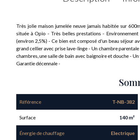
Très jolie maison jumelée neuve jamais habitée sur 600m
située à Opio - Très belles prestations - Environnement p
(environ 2,5%) - Ce bien est composé d'un beau séjour a
grand cellier avec prise lave-linge - Un chambre parentale e
chambres, une salle de bain avec baignoire et douche - Un 
Garantie décennale -
Som
Référence
T-NB-382
Surface
140 m²
Énergie de chauffage
Electrique