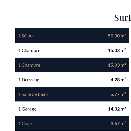
Sur
1 Séjour
50.00 m²
1 Chambre
15.03 m²
1 Chambre
15.03 m²
1 Dressing
4.28 m²
1 Salle de bains
5.77 m²
1 Garage
14.32 m²
1 Cave
3.67 m²