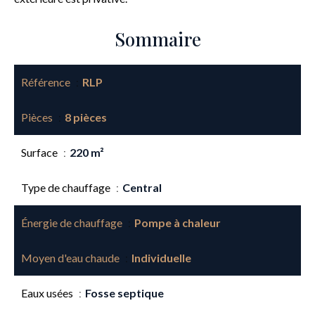
Sommaire
Référence
RLP
Pièces
8 pièces
Surface
220 m²
Type de chauffage
Central
Énergie de chauffage
Pompe à chaleur
Moyen d'eau chaude
Individuelle
Eaux usées
Fosse septique