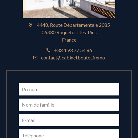
4448, Route Départementale 2085
06330 Roquefort-les-Pins
France
+33 4 93 77 54 86
contact@cabinetboutet.immo