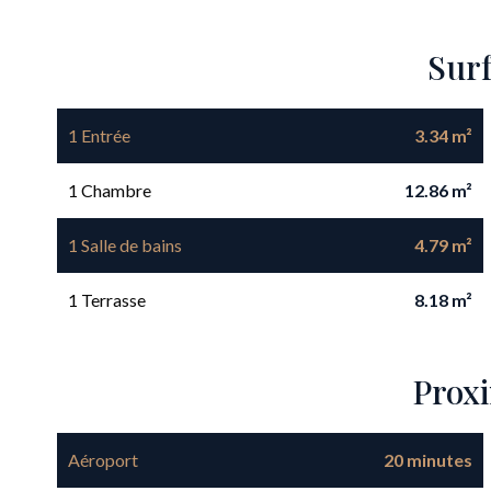
Sur
1 Entrée
3.34 m²
1 Chambre
12.86 m²
1 Salle de bains
4.79 m²
1 Terrasse
8.18 m²
Prox
Aéroport
20 minutes