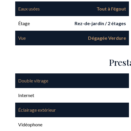
Eaux usées
Tout à l'égout
Étage
Rez-de-jardin / 2 étages
Vue
Dégagée Verdure
Prest
Double vitrage
Internet
Éclairage extérieur
Vidéophone