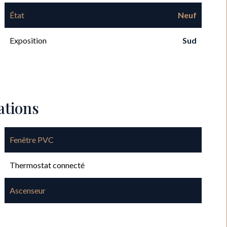
État
Neuf
Exposition
Sud
ations
Fenêtre PVC
Thermostat connecté
Ascenseur