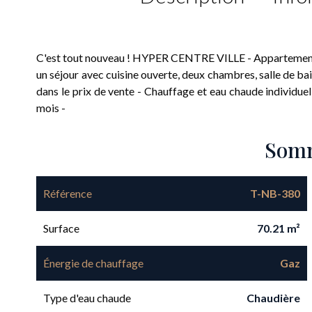
C'est tout nouveau ! HYPER CENTRE VILLE - Appartement n
un séjour avec cuisine ouverte, deux chambres, salle de ba
dans le prix de vente - Chauffage et eau chaude individuel
mois -
Som
Référence
T-NB-380
Surface
70.21 m²
Énergie de chauffage
Gaz
Type d'eau chaude
Chaudière