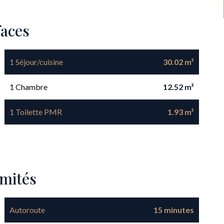
faces
1 Séjour/cuisine
30.02 m²
1 Chambre
12.52 m²
1 Toilette PMR
1.93 m²
imités
Autoroute
15 minutes