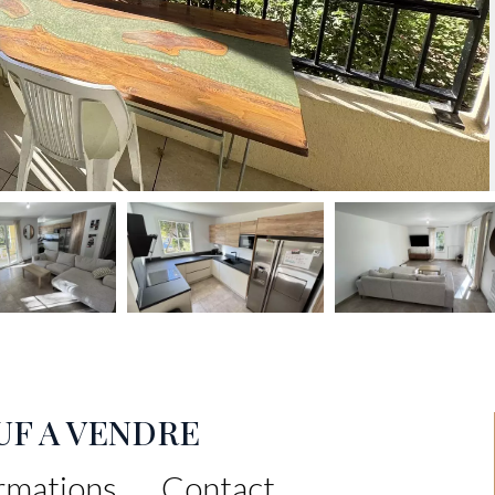
EUF A VENDRE
rmations
Contact