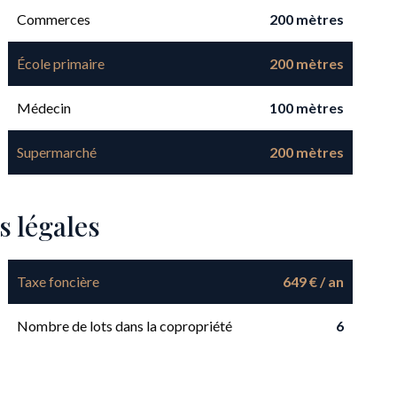
Commerces
200 mètres
École primaire
200 mètres
Médecin
100 mètres
Supermarché
200 mètres
s légales
Taxe foncière
649 € / an
Nombre de lots dans la copropriété
6