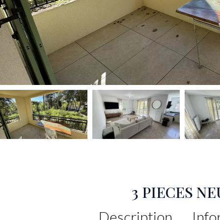
3 PIECES N
Description
Info