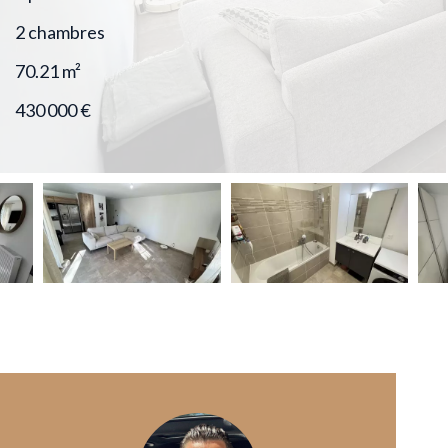
2 chambres
70.21
m²
430 000 €