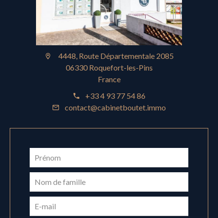
4448, Route Départementale 2085
06330 Roquefort-les-Pins
France
+33 4 93 77 54 86
contact@cabinetboutet.immo