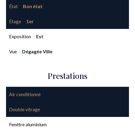
État
Bon état
Étage
1er
Exposition
Est
Vue
Dégagée Ville
Prestations
Air conditionné
Double vitrage
Fenêtre aluminium