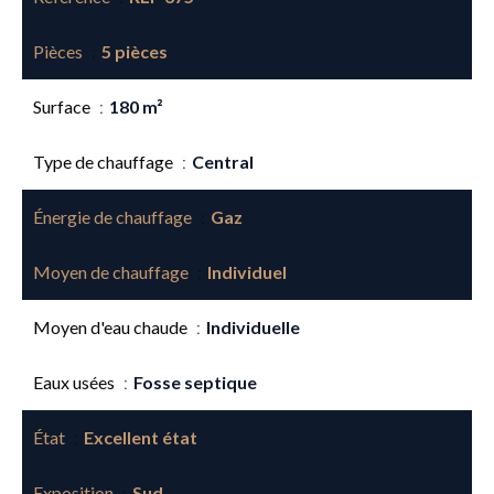
Pièces
5 pièces
Surface
180 m²
Type de chauffage
Central
Énergie de chauffage
Gaz
Moyen de chauffage
Individuel
Moyen d'eau chaude
Individuelle
Eaux usées
Fosse septique
État
Excellent état
Exposition
Sud