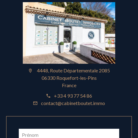
4448, Route Départementale 2085
06330 Roquefort-les-Pins
France
+33 4 93 77 54 86
contact@cabinetboutet.immo