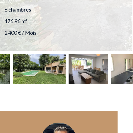
6 chambres
176.96
m²
2 400 € / Mois