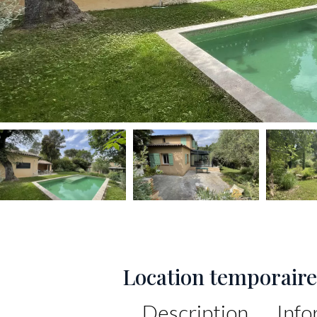
Location temporair
Description
Info