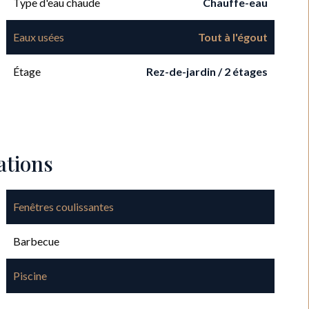
Type d'eau chaude
Chauffe-eau
Eaux usées
Tout à l'égout
Étage
Rez-de-jardin / 2 étages
ations
Fenêtres coulissantes
Barbecue
Piscine