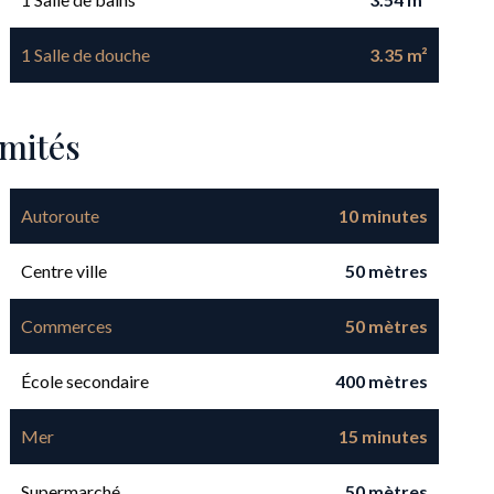
1 Salle de douche
3.35 m²
imités
Autoroute
10 minutes
Centre ville
50 mètres
Commerces
50 mètres
École secondaire
400 mètres
Mer
15 minutes
Supermarché
50 mètres