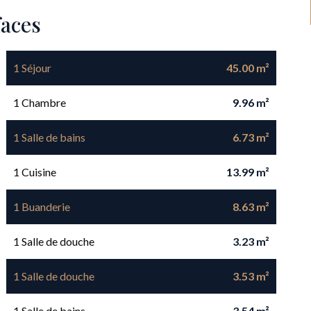
faces
1 Séjour
45.00 m²
1 Chambre
9.96 m²
1 Salle de bains
6.73 m²
1 Cuisine
13.99 m²
1 Buanderie
8.63 m²
1 Salle de douche
3.23 m²
1 Salle de douche
3.53 m²
1 Salle de bains
3.54 m²