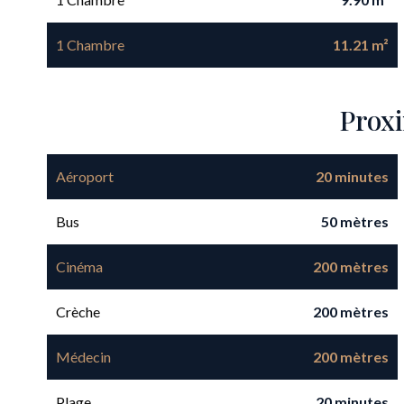
1 Chambre
11.21 m²
Prox
Aéroport
20 minutes
Bus
50 mètres
Cinéma
200 mètres
Crèche
200 mètres
Médecin
200 mètres
Plage
20 minutes