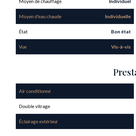
Moyen de chauffage
Individuel
Moyen d'eau chaude
Individuelle
État
Bon état
Vue
Vis-à-vis
Prest
Air conditionné
Double vitrage
Éclairage extérieur