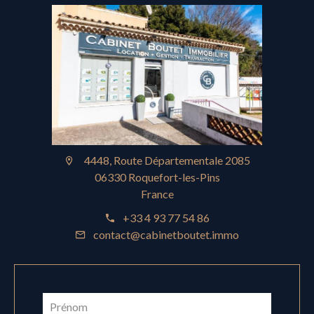
4448, Route Départementale 2085
06330 Roquefort-les-Pins
France
+33 4 93 77 54 86
contact@cabinetboutet.immo