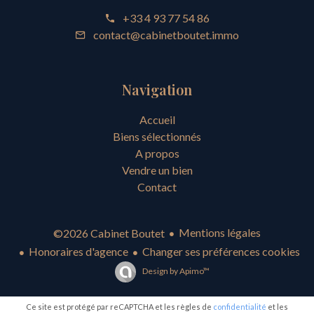
+33 4 93 77 54 86
contact@cabinetboutet.immo
Navigation
Accueil
Biens sélectionnés
A propos
Vendre un bien
Contact
Mentions légales
©2026 Cabinet Boutet
Honoraires d'agence
Changer ses préférences cookies
Design by
Apimo™
Ce site est protégé par reCAPTCHA et les règles de
confidentialité
et les