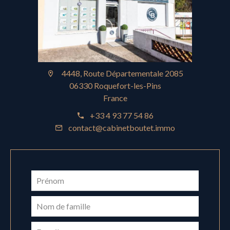
4448, Route Départementale 2085
06330 Roquefort-les-Pins
France
+33 4 93 77 54 86
contact@cabinetboutet.immo