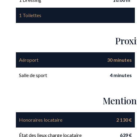
1 Toilettes
Prox
Aéroport
30 minutes
Salle de sport
4 minutes
Mention
Honoraires locataire
2 130 €
État des lieux charge locataire
639 €