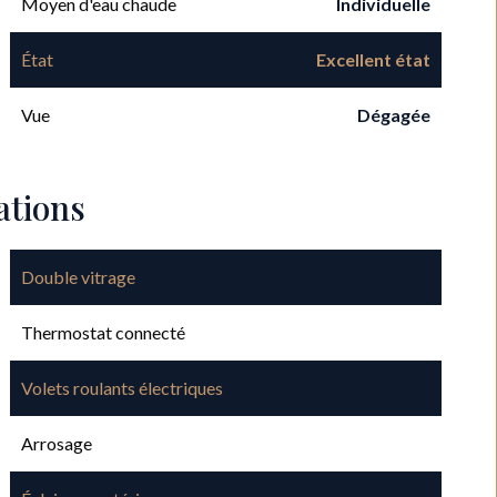
Moyen d'eau chaude
Individuelle
État
Excellent état
Vue
Dégagée
ations
Double vitrage
Thermostat connecté
Volets roulants électriques
Arrosage