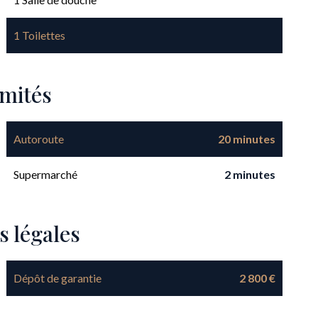
1 Toilettes
imités
Autoroute
20 minutes
Supermarché
2 minutes
s légales
Dépôt de garantie
2 800 €