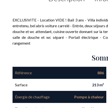
EXCLUSIVITE - Location VIDE ! Bail 3 ans - Villa individu
entretenu, bel abris voiture carrelé - Entrée, deux séjours
douche et wc attendant, cuisine ouverte donnant sur la ter
salle de douche et wc séparé - Portail électrique - C
rangement
Som
Référence
886
Surface
213 m²
Énergie de chauffage
Pompe à chaleur