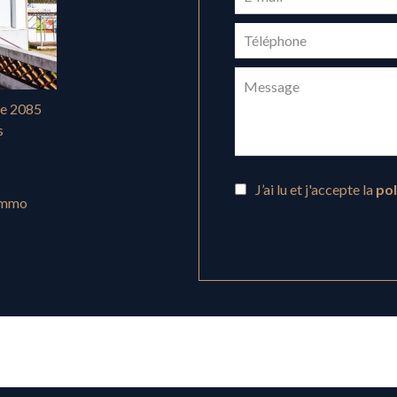
le 2085
s
J’ai lu et j'accepte la
pol
immo