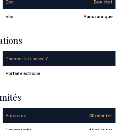
État
Bon état
Vue
Panoramique
ations
Thermostat connecté
Portail électrique
imités
Autoroute
30 minutes
Supermarché
10 minutes