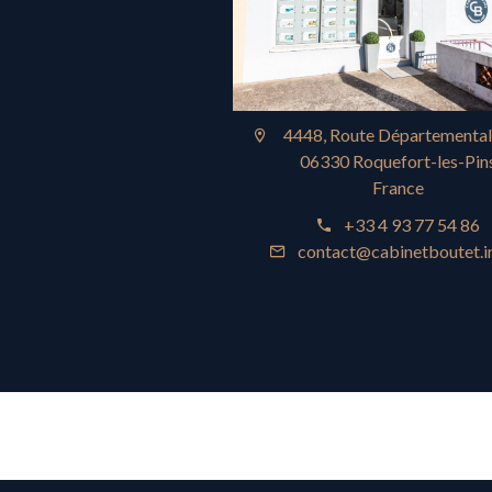
4448, Route Départementa
06330 Roquefort-les-Pin
France
+33 4 93 77 54 86
contact@cabinetboutet.