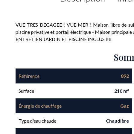
VUE TRES DEGAGEE ! VUE MER ! Maison libre de suite e
piscine privative et portail électrique - Maison principal
ENTRETIEN JARDIN ET PISCINE INCLUS !!!!
Som
Référence
892
Surface
210 m²
Énergie de chauffage
Gaz
Type d'eau chaude
Chaudière