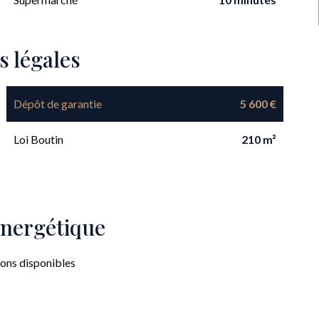
s légales
Dépôt de garantie
5 600 €
Loi Boutin
210 m²
 énergétique
ions disponibles