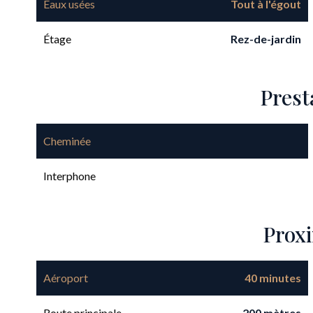
Eaux usées
Tout à l'égout
Étage
Rez-de-jardin
Prest
Cheminée
Interphone
Prox
Aéroport
40 minutes
Route principale
200 mètres