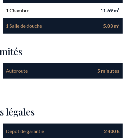
1 Chambre
11.69 m²
1 Salle de douche
5.03 m²
imités
Autoroute
5 minutes
s légales
Dépôt de garantie
2 400 €