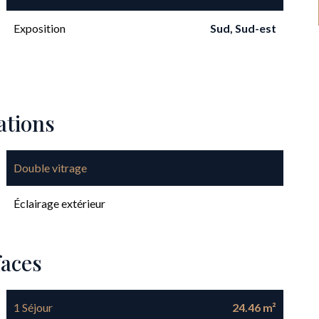
Exposition
Sud, Sud-est
ations
Double vitrage
Éclairage extérieur
faces
1 Séjour
24.46 m²