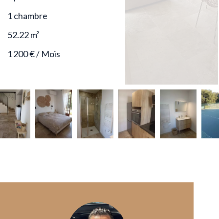
1 chambre
52.22
m²
1 200 € / Mois