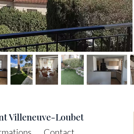
nt Villeneuve-Loubet
rmations
Contact