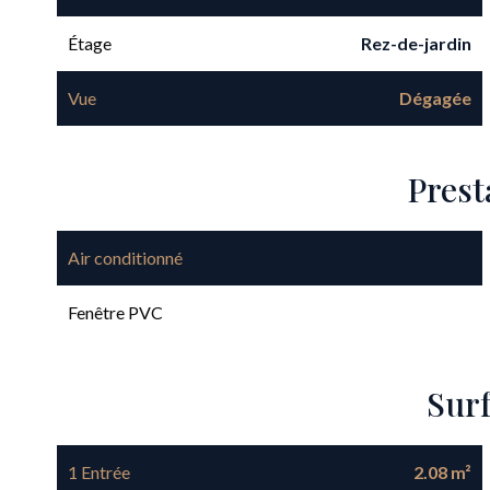
Étage
Rez-de-jardin
Vue
Dégagée
Prest
Air conditionné
Fenêtre PVC
Sur
1 Entrée
2.08 m²