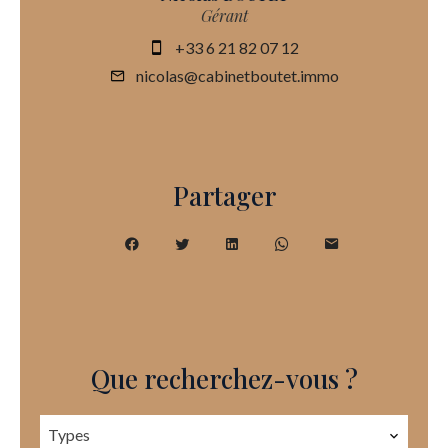
Gérant
+33 6 21 82 07 12
nicolas@cabinetboutet.immo
Partager
Que recherchez-vous ?
Types