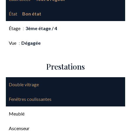
État
Bon état
Étage
3ème étage / 4
Vue
Dégagée
Prestations
Double vitrage
Fenêtres coulissantes
Meublé
Ascenseur